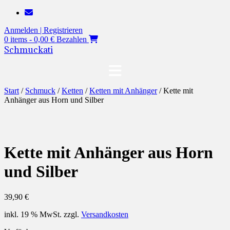
Zum
Inhalt
Anmelden | Registrieren
springen
0 items - 0,00 €
Bezahlen
Schmuckati
Start
/
Schmuck
/
Ketten
/
Ketten mit Anhänger
/ Kette mit
Anhänger aus Horn und Silber
Kette mit Anhänger aus Horn
und Silber
39,90
€
inkl. 19 % MwSt.
zzgl.
Versandkosten