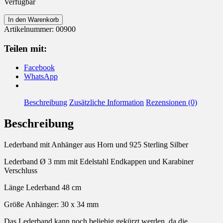
Verfügbar
Kette
In den Warenkorb
mit
Artikelnummer:
00900
Anhänger
aus
Teilen mit:
Horn
und
Facebook
Silber
WhatsApp
Menge
Beschreibung
Zusätzliche Information
Rezensionen (0)
Beschreibung
Lederband mit Anhänger aus Horn und 925 Sterling Silber
Lederband Ø 3 mm mit Edelstahl Endkappen und Karabiner
Verschluss
Länge Lederband 48 cm
Größe Anhänger: 30 x 34 mm
Das Lederband kann noch beliebig gekürzt werden, da die