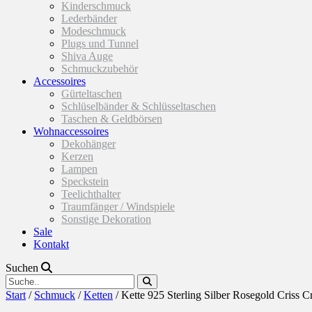
Kinderschmuck
Lederbänder
Modeschmuck
Plugs und Tunnel
Shiva Auge
Schmuckzubehör
Accessoires
Gürteltaschen
Schlüselbänder & Schlüsseltaschen
Taschen & Geldbörsen
Wohnaccessoires
Dekohänger
Kerzen
Lampen
Speckstein
Teelichthalter
Traumfänger / Windspiele
Sonstige Dekoration
Sale
Kontakt
Suchen
Start
/
Schmuck
/
Ketten
/ Kette 925 Sterling Silber Rosegold Criss C