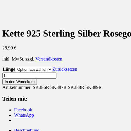
Kette 925 Sterling Silber Rosego
28,90
€
inkl. MwSt.
zzgl.
Versandkosten
Länge
Zurücksetzen
Kette
925
In den Warenkorb
Sterling
Artikelnummer:
SK386R SK387R SK388R SK389R
Silber
Rosegold
Teilen mit:
Criss
Cross
Facebook
Menge
WhatsApp
Beschreibung