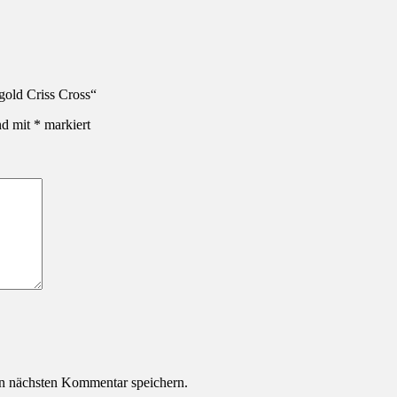
egold Criss Cross“
nd mit
*
markiert
n nächsten Kommentar speichern.