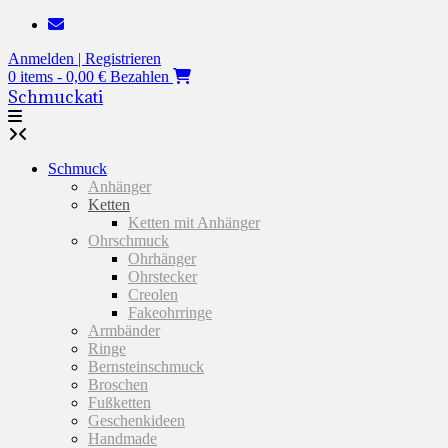
Zum
Inhalt
Anmelden | Registrieren
springen
0 items - 0,00 €
Bezahlen
Schmuckati
Schmuck
Anhänger
Ketten
Ketten mit Anhänger
Ohrschmuck
Ohrhänger
Ohrstecker
Creolen
Fakeohrringe
Armbänder
Ringe
Bernsteinschmuck
Broschen
Fußketten
Geschenkideen
Handmade