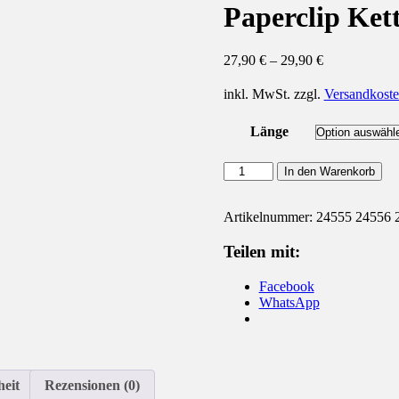
Paperclip Kett
27,90
€
–
29,90
€
inkl. MwSt.
zzgl.
Versandkost
Länge
Paperclip
In den Warenkorb
Kette
925
Silber
Artikelnummer:
24555 24556 
vergoldet
Menge
Teilen mit:
Facebook
WhatsApp
heit
Rezensionen (0)