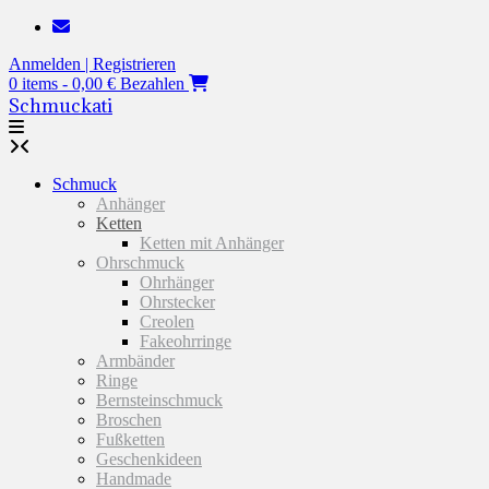
Zum
Inhalt
Anmelden | Registrieren
springen
0 items - 0,00 €
Bezahlen
Schmuckati
Schmuck
Anhänger
Ketten
Ketten mit Anhänger
Ohrschmuck
Ohrhänger
Ohrstecker
Creolen
Fakeohrringe
Armbänder
Ringe
Bernsteinschmuck
Broschen
Fußketten
Geschenkideen
Handmade