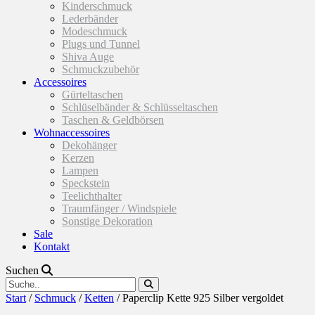
Kinderschmuck
Lederbänder
Modeschmuck
Plugs und Tunnel
Shiva Auge
Schmuckzubehör
Accessoires
Gürteltaschen
Schlüselbänder & Schlüsseltaschen
Taschen & Geldbörsen
Wohnaccessoires
Dekohänger
Kerzen
Lampen
Speckstein
Teelichthalter
Traumfänger / Windspiele
Sonstige Dekoration
Sale
Kontakt
Suchen
Start
/
Schmuck
/
Ketten
/ Paperclip Kette 925 Silber vergoldet