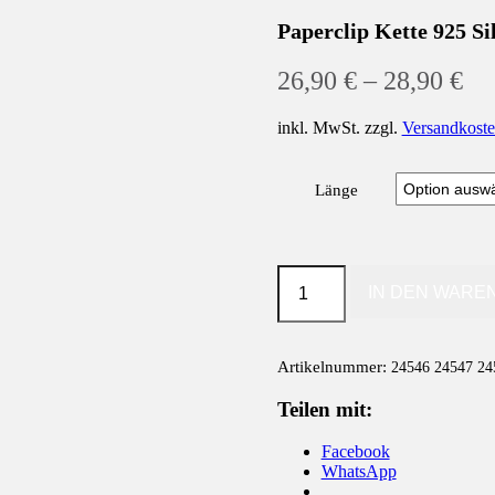
Paperclip Kette 925 Si
26,90
€
–
28,90
€
inkl. MwSt.
zzgl.
Versandkost
Länge
Paperclip
Kette
IN DEN WARE
925
Silber
Menge
Artikelnummer:
24546 24547 24
Teilen mit:
Facebook
WhatsApp