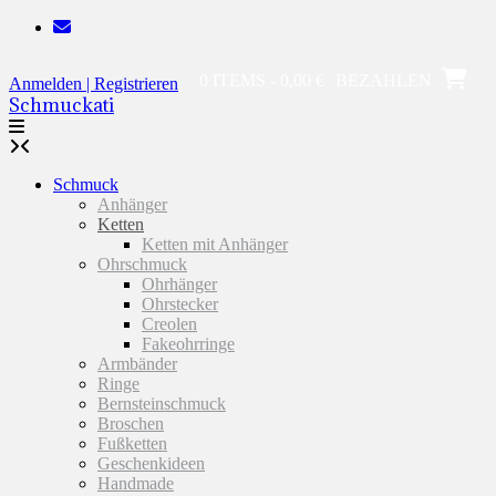
Zum
Inhalt
springen
0 ITEMS - 0,00 €
BEZAHLEN
Anmelden | Registrieren
Schmuckati
Schmuck
Anhänger
Ketten
Ketten mit Anhänger
Ohrschmuck
Ohrhänger
Ohrstecker
Creolen
Fakeohrringe
Armbänder
Ringe
Bernsteinschmuck
Broschen
Fußketten
Geschenkideen
Handmade