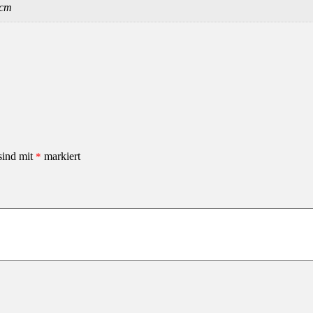
 cm
 sind mit
markiert
*