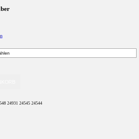
lber
en
NKORB
548 24931 24545 24544