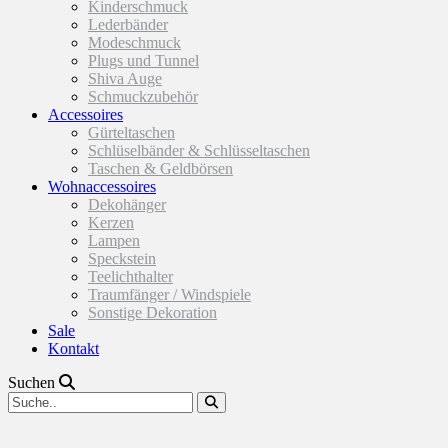
Kinderschmuck
Lederbänder
Modeschmuck
Plugs und Tunnel
Shiva Auge
Schmuckzubehör
Accessoires
Gürteltaschen
Schlüselbänder & Schlüsseltaschen
Taschen & Geldbörsen
Wohnaccessoires
Dekohänger
Kerzen
Lampen
Speckstein
Teelichthalter
Traumfänger / Windspiele
Sonstige Dekoration
Sale
Kontakt
Suchen