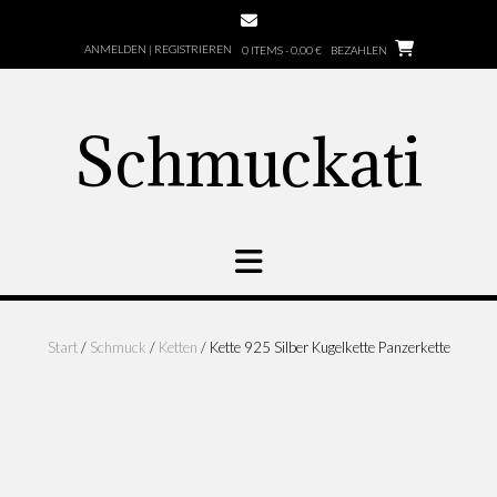
Zum
Inhalt
ANMELDEN | REGISTRIEREN
0 ITEMS - 0,00 €
BEZAHLEN
springen
Schmuckati
Start
/
Schmuck
/
Ketten
/ Kette 925 Silber Kugelkette Panzerkette