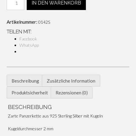
IN DEN WARENKORB
925
Silber
Kugelkette
Artikelnummer:
0142S
Panzerkette
Menge
TEILEN MIT:
Facebook
WhatsApp
Beschreibung
Zusätzliche Information
Produktsicherheit
Rezensionen (0)
BESCHREIBUNG
Zarte Panzerkette aus 925 Sterling Silber mit Kugeln
Kugeldurchmesser 2 mm