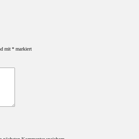
nd mit
*
markiert