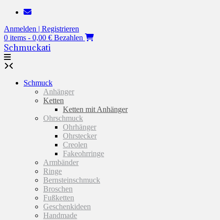
Zum
Inhalt
Anmelden | Registrieren
springen
0 items - 0,00 €
Bezahlen
Schmuckati
Schmuck
Anhänger
Ketten
Ketten mit Anhänger
Ohrschmuck
Ohrhänger
Ohrstecker
Creolen
Fakeohrringe
Armbänder
Ringe
Bernsteinschmuck
Broschen
Fußketten
Geschenkideen
Handmade