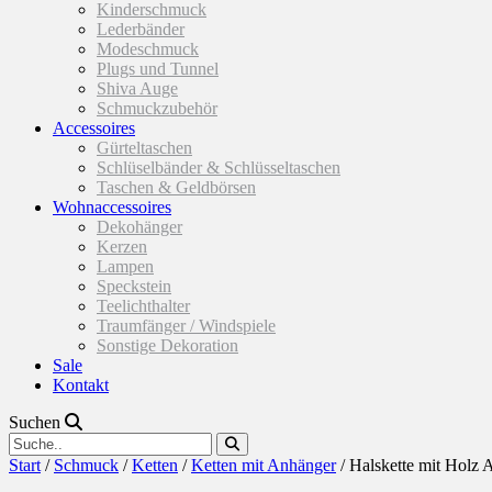
Kinderschmuck
Lederbänder
Modeschmuck
Plugs und Tunnel
Shiva Auge
Schmuckzubehör
Accessoires
Gürteltaschen
Schlüselbänder & Schlüsseltaschen
Taschen & Geldbörsen
Wohnaccessoires
Dekohänger
Kerzen
Lampen
Speckstein
Teelichthalter
Traumfänger / Windspiele
Sonstige Dekoration
Sale
Kontakt
Suchen
Start
/
Schmuck
/
Ketten
/
Ketten mit Anhänger
/ Halskette mit Holz 