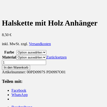
Halskette mit Holz Anhänger
8,50
€
inkl. MwSt.
zzgl.
Versandkosten
Farbe
Material
Zurücksetzen
Halskette
mit
In den Warenkorb
Holz
Artikelnummer:
00PD0997S PD0997O01
Anhänger
Menge
Teilen mit:
Facebook
WhatsApp