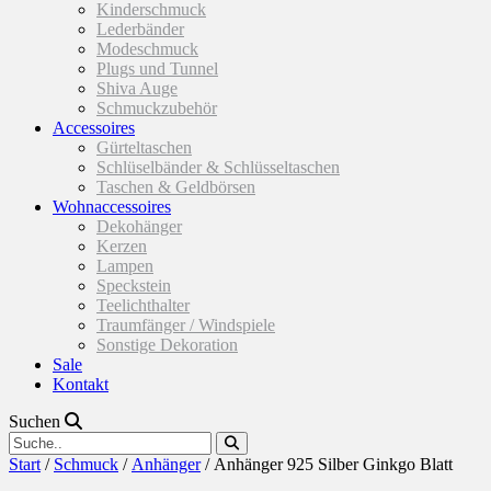
Kinderschmuck
Lederbänder
Modeschmuck
Plugs und Tunnel
Shiva Auge
Schmuckzubehör
Accessoires
Gürteltaschen
Schlüselbänder & Schlüsseltaschen
Taschen & Geldbörsen
Wohnaccessoires
Dekohänger
Kerzen
Lampen
Speckstein
Teelichthalter
Traumfänger / Windspiele
Sonstige Dekoration
Sale
Kontakt
Suchen
Start
/
Schmuck
/
Anhänger
/ Anhänger 925 Silber Ginkgo Blatt