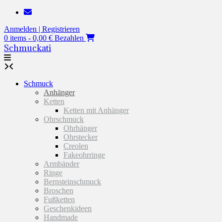
Zum
Inhalt
Anmelden | Registrieren
springen
0 items - 0,00 €
Bezahlen
Schmuckati
Schmuck
Anhänger
Ketten
Ketten mit Anhänger
Ohrschmuck
Ohrhänger
Ohrstecker
Creolen
Fakeohrringe
Armbänder
Ringe
Bernsteinschmuck
Broschen
Fußketten
Geschenkideen
Handmade