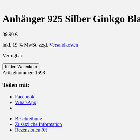
Anhänger 925 Silber Ginkgo Bla
39,90
€
inkl. 19 % MwSt.
zzgl.
Versandkosten
Verfügbar
Anhänger
In den Warenkorb
925
Artikelnummer:
1598
Silber
Ginkgo
Teilen mit:
Blatt
Menge
Facebook
WhatsApp
Beschreibung
Zusätzliche Information
Rezensionen (0)