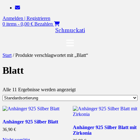
Zum
Inhalt
Anmelden | Registrieren
springen
0 items - 0,00 €
Bezahlen
Schmuckati
Start
/ Produkte verschlagwortet mit „Blatt“
Blatt
Alle 11 Ergebnisse werden angezeigt
Anhänger 925 Silber Blatt
Anhänger 925 Silber Blatt mit
36,90
€
Zirkonia
Nicht vorrätig