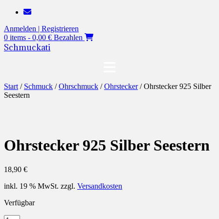
Zum
Inhalt
Anmelden | Registrieren
springen
0 items - 0,00 €
Bezahlen
Schmuckati
Start
/
Schmuck
/
Ohrschmuck
/
Ohrstecker
/ Ohrstecker 925 Silber
Seestern
Ohrstecker 925 Silber Seestern
18,90
€
inkl. 19 % MwSt.
zzgl.
Versandkosten
Verfügbar
Ohrstecker