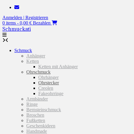
Zum
Inhalt
Anmelden | Registrieren
springen
0 items - 0,00 €
Bezahlen
Schmuckati
Schmuck
Anhänger
Ketten
Ketten mit Anhänger
Ohrschmuck
Ohrhänger
Ohrstecker
Creolen
Fakeohrringe
Armbänder
Ringe
Bernsteinschmuck
Broschen
Fußketten
Geschenkideen
Handmade