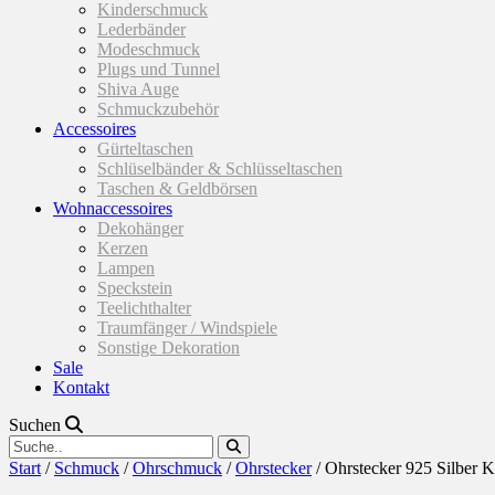
Kinderschmuck
Lederbänder
Modeschmuck
Plugs und Tunnel
Shiva Auge
Schmuckzubehör
Accessoires
Gürteltaschen
Schlüselbänder & Schlüsseltaschen
Taschen & Geldbörsen
Wohnaccessoires
Dekohänger
Kerzen
Lampen
Speckstein
Teelichthalter
Traumfänger / Windspiele
Sonstige Dekoration
Sale
Kontakt
Suchen
Start
/
Schmuck
/
Ohrschmuck
/
Ohrstecker
/ Ohrstecker 925 Silber K