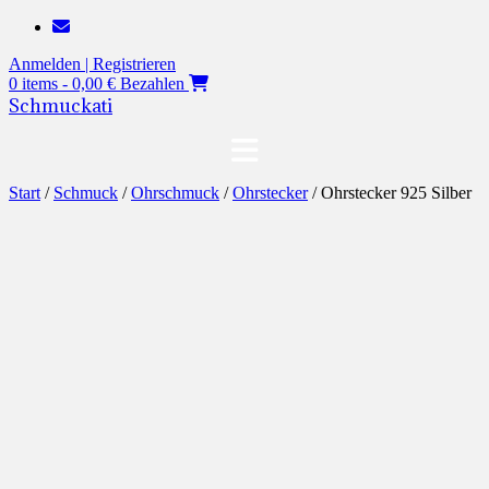
Zum
Inhalt
Anmelden | Registrieren
springen
0 items - 0,00 €
Bezahlen
Schmuckati
Start
/
Schmuck
/
Ohrschmuck
/
Ohrstecker
/ Ohrstecker 925 Silber