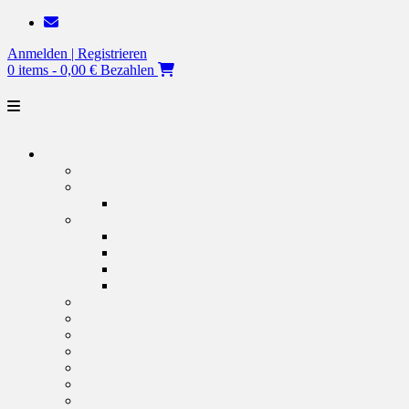
Zum
Inhalt
Anmelden | Registrieren
springen
0 items - 0,00 €
Bezahlen