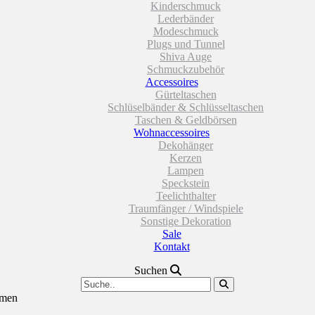
Kinderschmuck
Lederbänder
Modeschmuck
Plugs und Tunnel
Shiva Auge
Schmuckzubehör
Accessoires
Gürteltaschen
Schlüselbänder & Schlüsseltaschen
Taschen & Geldbörsen
Wohnaccessoires
Dekohänger
Kerzen
Lampen
Speckstein
Teelichthalter
Traumfänger / Windspiele
Sonstige Dekoration
Sale
Kontakt
Suchen
umen