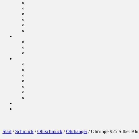
Start
/
Schmuck
/
Ohrschmuck
/
Ohrhänger
/ Ohrringe 925 Silber Bl