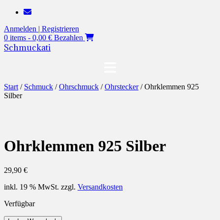
Zum
Inhalt
Anmelden | Registrieren
springen
0 items - 0,00 €
Bezahlen
Schmuckati
Start
/
Schmuck
/
Ohrschmuck
/
Ohrstecker
/ Ohrklemmen 925
Silber
Ohrklemmen 925 Silber
29,90
€
inkl. 19 % MwSt.
zzgl.
Versandkosten
Verfügbar
Ohrklemmen