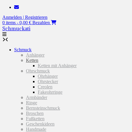
Zum
Inhalt
Anmelden | Registrieren
springen
0 items - 0,00 €
Bezahlen
Schmuckati
Schmuck
Anhänger
Ketten
Ketten mit Anhänger
Ohrschmuck
Ohrhänger
Ohrstecker
Creolen
Fakeohrringe
Armbänder
Ringe
Bernsteinschmuck
Broschen
Fußketten
Geschenkideen
Handmade