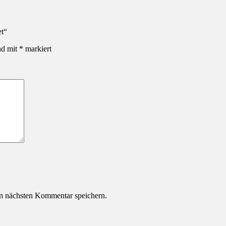
et“
nd mit
*
markiert
n nächsten Kommentar speichern.