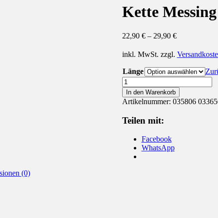
Kette Messing
22,90
€
–
29,90
€
inkl. MwSt.
zzgl.
Versandkost
Länge
Zur
Kette
Messing
In den Warenkorb
double
Artikelnummer:
035806 03365
vergoldet
Menge
Teilen mit:
Facebook
WhatsApp
sionen (0)