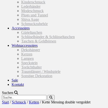
Kinderschmuck
Lederbänder
Modeschmuck
Plugs und Tunnel
Shiva Auge
Schmuckzubehör
Accessoires
Gürteltaschen
Schlüselbänder & Schlüsseltaschen
Taschen & Geldbörsen
Wohnaccessoires
Dekohänger
Kerzen
Lampen
Speckstein
Teelichthalter
Traumfänger / Windspiele
Sonstige Dekoration
Sale
Kontakt
Suchen
Start
/
Schmuck
/
Ketten
/ Kette Messing double vergoldet