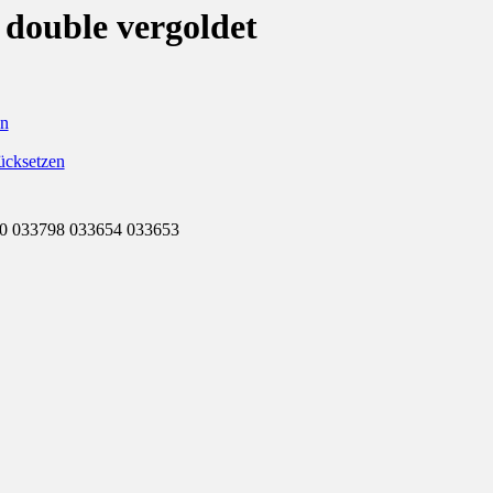
 double vergoldet
en
ücksetzen
0 033798 033654 033653