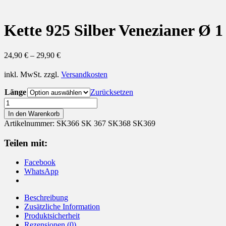
Kette 925 Silber Venezianer Ø 
24,90
€
–
29,90
€
inkl. MwSt.
zzgl.
Versandkosten
Länge
Zurücksetzen
Kette
925
In den Warenkorb
Silber
Artikelnummer:
SK366 SK 367 SK368 SK369
Venezianer
Ø
Teilen mit:
1
mm
Facebook
40
WhatsApp
-
50
cm
Beschreibung
Menge
Zusätzliche Information
Produktsicherheit
Rezensionen (0)