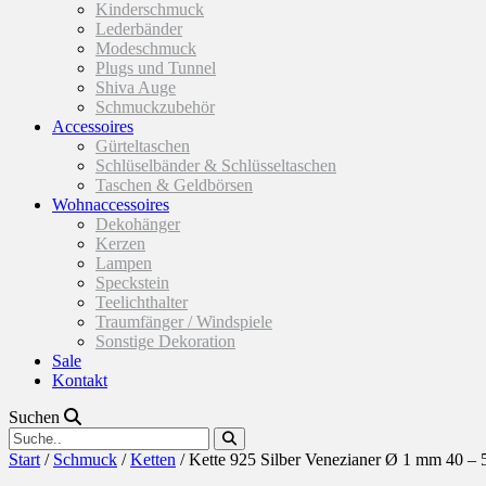
Kinderschmuck
Lederbänder
Modeschmuck
Plugs und Tunnel
Shiva Auge
Schmuckzubehör
Accessoires
Gürteltaschen
Schlüselbänder & Schlüsseltaschen
Taschen & Geldbörsen
Wohnaccessoires
Dekohänger
Kerzen
Lampen
Speckstein
Teelichthalter
Traumfänger / Windspiele
Sonstige Dekoration
Sale
Kontakt
Suchen
Start
/
Schmuck
/
Ketten
/ Kette 925 Silber Venezianer Ø 1 mm 40 – 