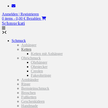
Zum
Inhalt
Anmelden | Registrieren
springen
0 items - 0,00 €
Bezahlen
Schmuckati
Schmuck
Anhänger
Ketten
Ketten mit Anhänger
Ohrschmuck
Ohrhänger
Ohrstecker
Creolen
Fakeohrringe
Armbänder
Ringe
Bernsteinschmuck
Broschen
Fußketten
Geschenkideen
Handmade