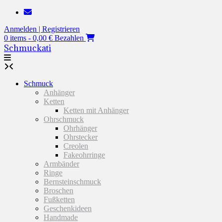
Zum
Inhalt
Anmelden | Registrieren
springen
0 items - 0,00 €
Bezahlen
Schmuckati
Schmuck
Anhänger
Ketten
Ketten mit Anhänger
Ohrschmuck
Ohrhänger
Ohrstecker
Creolen
Fakeohrringe
Armbänder
Ringe
Bernsteinschmuck
Broschen
Fußketten
Geschenkideen
Handmade