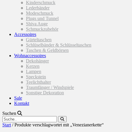
Kinderschmuck
Lederbänder
Modeschmuck
Plugs und Tunnel
Shiva Auge
Schmuckzubehör
Accessoires
Gürteltaschen
Schlüselbänder & Schlüsseltaschen
Taschen & Geldbörsen
Wohnaccessoires
Dekohänger
Kerzen
Lampen
Speckstein
Teelichthalter
Traumfänger / Windspiele
Sonstige Dekoration
Sale
Kontakt
Suchen
Start
/ Produkte verschlagwortet mit „Venezianerkette“