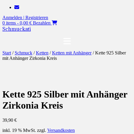
Zum
Inhalt
Anmelden | Registrieren
springen
0 items - 0,00 €
Bezahlen
Schmuckati
Start
/
Schmuck
/
Ketten
/
Ketten mit Anhänger
/ Kette 925 Silber
mit Anhänger Zirkonia Kreis
Kette 925 Silber mit Anhänger
Zirkonia Kreis
39,90
€
inkl. 19 % MwSt.
zzgl.
Versandkosten