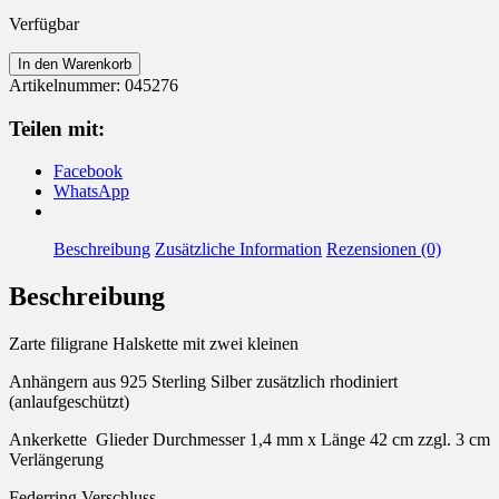
Verfügbar
Kette
In den Warenkorb
925
Artikelnummer:
045276
Silber
mit
Teilen mit:
Anhänger
Zirkonia
Facebook
Kreis
WhatsApp
Menge
Beschreibung
Zusätzliche Information
Rezensionen (0)
Beschreibung
Zarte filigrane Halskette mit zwei kleinen
Anhängern aus 925 Sterling Silber zusätzlich rhodiniert
(anlaufgeschützt)
Ankerkette Glieder Durchmesser 1,4 mm x Länge 42 cm zzgl. 3 cm
Verlängerung
Federring Verschluss