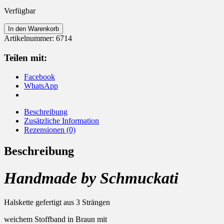
Verfügbar
Halskette
In den Warenkorb
mit
Artikelnummer:
6714
Anhänger
Blume
Teilen mit:
925
Silber
Facebook
Menge
WhatsApp
Beschreibung
Zusätzliche Information
Rezensionen (0)
Beschreibung
Handmade by Schmuckati
Halskette gefertigt aus 3 Strängen
weichem Stoffband in Braun mit