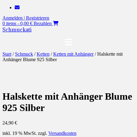
Zum
Inhalt
Anmelden | Registrieren
springen
0 items - 0,00 €
Bezahlen
Schmuckati
Start
/
Schmuck
/
Ketten
/
Ketten mit Anhänger
/ Halskette mit
Anhänger Blume 925 Silber
Halskette mit Anhänger Blume
925 Silber
24,90
€
inkl. 19 % MwSt.
zzgl.
Versandkosten