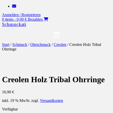
Zum
Inhalt
Anmelden | Registrieren
springen
0 items - 0,00 €
Bezahlen
Schmuckati
Start
/
Schmuck
/
Ohrschmuck
/
Creolen
/ Creolen Holz Tribal
Ohrringe
Creolen Holz Tribal Ohrringe
16,90
€
inkl. 19 % MwSt.
zzgl.
Versandkosten
Verfügbar