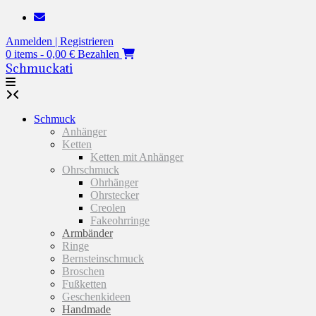
Zum
Inhalt
Anmelden | Registrieren
springen
0 items - 0,00 €
Bezahlen
Schmuckati
Schmuck
Anhänger
Ketten
Ketten mit Anhänger
Ohrschmuck
Ohrhänger
Ohrstecker
Creolen
Fakeohrringe
Armbänder
Ringe
Bernsteinschmuck
Broschen
Fußketten
Geschenkideen
Handmade