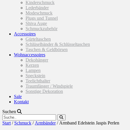
Kinderschmuck
Lederbänder
Modeschmuck
Plugs und Tunnel
Shiva Auge
Schmuckzubehör
Accessoires
Gürteltaschen
Schlüselbänder & Schlüsseltaschen
Taschen & Geldbörsen
Wohnaccessoires
Dekohänger
Kerzen
Lampen
Speckstein
Teelichthalter
Traumfänger / Windspiele
Sonstige Dekoration
Sale
Kontakt
Suchen
Start
/
Schmuck
/
Armbänder
/ Armband Edelstein Jaspis Perlen