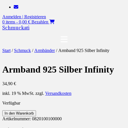
Zum
Inhalt
Anmelden | Registrieren
springen
0 items - 0,00 €
Bezahlen
Schmuckati
Start
/
Schmuck
/
Armbänder
/ Armband 925 Silber Infinity
Armband 925 Silber Infinity
34,90
€
inkl. 19 % MwSt.
zzgl.
Versandkosten
Verfügbar
Armband
In den Warenkorb
925
Artikelnummer:
0820100100000
Silber
Infinity