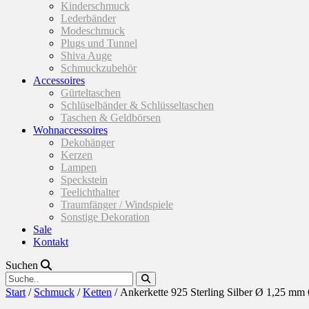
Kinderschmuck
Lederbänder
Modeschmuck
Plugs und Tunnel
Shiva Auge
Schmuckzubehör
Accessoires
Gürteltaschen
Schlüselbänder & Schlüsseltaschen
Taschen & Geldbörsen
Wohnaccessoires
Dekohänger
Kerzen
Lampen
Speckstein
Teelichthalter
Traumfänger / Windspiele
Sonstige Dekoration
Sale
Kontakt
Suchen
Start
/
Schmuck
/
Ketten
/ Ankerkette 925 Sterling Silber Ø 1,25 m