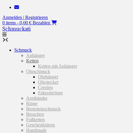
Zum
Inhalt
Anmelden | Registrieren
springen
0 items - 0,00 €
Bezahlen
Schmuckati
Schmuck
Anhänger
Ketten
Ketten mit Anhänger
Ohrschmuck
Ohrhänger
Ohrstecker
Creolen
Fakeohrringe
Armbänder
Ringe
Bernsteinschmuck
Broschen
Fußketten
Geschenkideen
Handmade