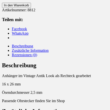
Anhänger
In den Warenkorb
925
Artikelnummer:
8812
Silber
vintage
Teilen mit:
Look
Rechteck
Facebook
Menge
WhatsApp
Beschreibung
Zusätzliche Information
Rezensionen (0)
Beschreibung
Anhänger im Vintage Antik Look als Rechteck gearbeitet
16 x 26 mm
Ösendurchmesser 2,5 mm
Passende Ohrstecker finden Sie im Shop