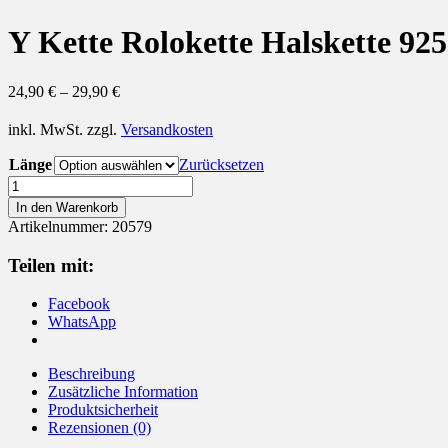
Y Kette Rolokette Halskette 925
24,90
€
–
29,90
€
inkl. MwSt.
zzgl.
Versandkosten
Länge
Zurücksetzen
Y
Kette
In den Warenkorb
Rolokette
Artikelnummer:
20579
Halskette
925
Teilen mit:
Silber
Menge
Facebook
WhatsApp
Beschreibung
Zusätzliche Information
Produktsicherheit
Rezensionen (0)