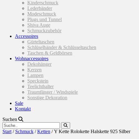
Kinderschmuck
Lederbänder
Modeschmuck
Plugs und Tunnel
Shiva Auge
Schmuckzubehör
Accessoires
Gürteltaschen
Schlüselbänder & Schlüsseltaschen
Taschen & Geldbörsen
Wohnaccessoires
Dekohänger
Kerzen
Lampen
Speckstein
Teelichthalter
Traumfänger / Windspiele
Sonstige Dekoration
Sale
Kontakt
Suchen
Start
/
Schmuck
/
Ketten
/ Y Kette Rolokette Halskette 925 Silber