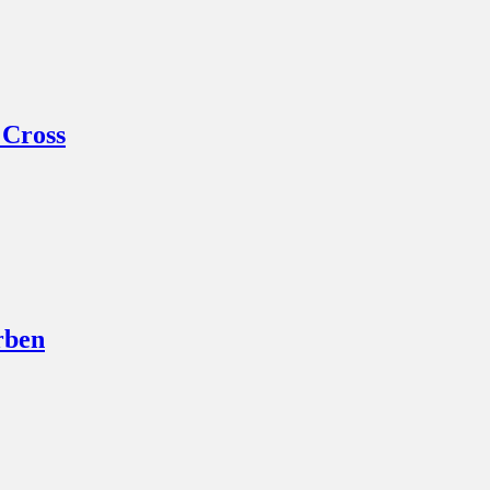
 Cross
rben