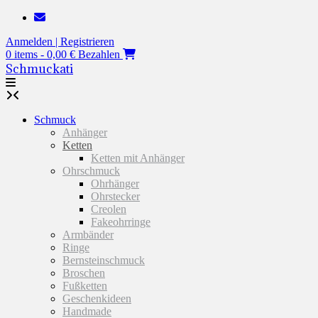
Zum
Inhalt
Anmelden | Registrieren
springen
0 items - 0,00 €
Bezahlen
Schmuckati
Schmuck
Anhänger
Ketten
Ketten mit Anhänger
Ohrschmuck
Ohrhänger
Ohrstecker
Creolen
Fakeohrringe
Armbänder
Ringe
Bernsteinschmuck
Broschen
Fußketten
Geschenkideen
Handmade