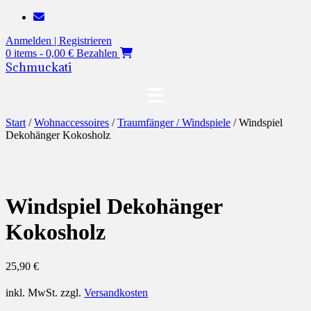
Zum
Inhalt
Anmelden | Registrieren
springen
0 items - 0,00 €
Bezahlen
Schmuckati
Start
/
Wohnaccessoires
/
Traumfänger / Windspiele
/ Windspiel
Dekohänger Kokosholz
Windspiel Dekohänger
Kokosholz
25,90
€
inkl. MwSt.
zzgl.
Versandkosten