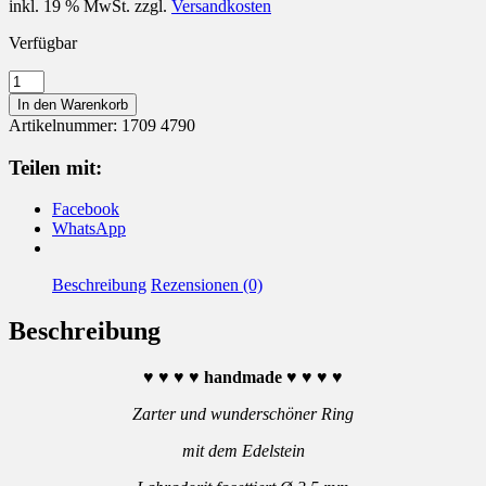
inkl. 19 % MwSt.
zzgl.
Versandkosten
Verfügbar
Ring
mit
In den Warenkorb
Edelstein
Artikelnummer:
1709 4790
Labradorit
und
Teilen mit:
Blume
Menge
Facebook
WhatsApp
Beschreibung
Rezensionen (0)
Beschreibung
♥
♥
♥
♥
handmade
♥
♥
♥
♥
Zarter und wunderschöner Ring
mit dem Edelstein