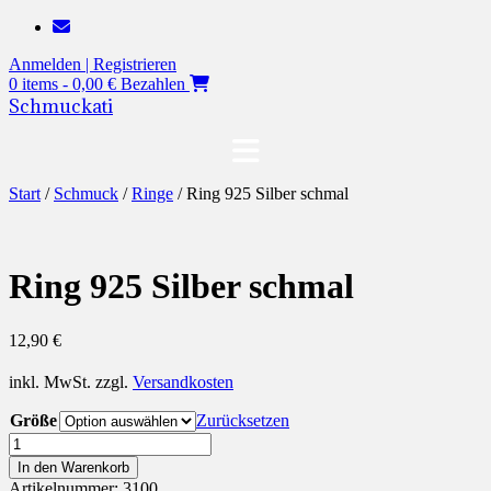
Zum
Inhalt
Anmelden | Registrieren
springen
0 items - 0,00 €
Bezahlen
Schmuckati
Start
/
Schmuck
/
Ringe
/ Ring 925 Silber schmal
Ring 925 Silber schmal
12,90
€
inkl. MwSt.
zzgl.
Versandkosten
Größe
Zurücksetzen
Ring
925
In den Warenkorb
Silber
Artikelnummer:
3100