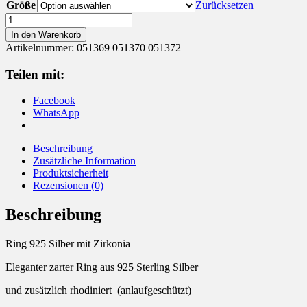
Größe
Zurücksetzen
Ring
925
In den Warenkorb
Silber
Artikelnummer:
051369 051370 051372
mit
Zirkonia
Teilen mit:
Menge
Facebook
WhatsApp
Beschreibung
Zusätzliche Information
Produktsicherheit
Rezensionen (0)
Beschreibung
Ring 925 Silber mit Zirkonia
Eleganter zarter Ring aus 925 Sterling Silber
und zusätzlich rhodiniert (anlaufgeschützt)