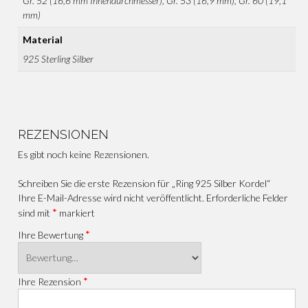
Gr. 52 (16,6 mm Innendurchmesser), Gr. 53 (16,9 mm), Gr. 60 (19,1
mm)
Material
925 Sterling Silber
REZENSIONEN
Es gibt noch keine Rezensionen.
Schreiben Sie die erste Rezension für „Ring 925 Silber Kordel“
Ihre E-Mail-Adresse wird nicht veröffentlicht.
Erforderliche Felder
*
sind mit
markiert
*
Ihre Bewertung
*
Ihre Rezension