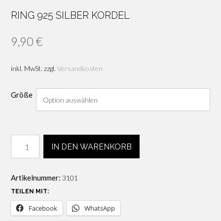
RING 925 SILBER KORDEL
9,90
€
inkl. MwSt.
zzgl.
Versandkosten
Größe
Ring
IN DEN WARENKORB
925
Silber
Kordel
Artikelnummer:
3101
Menge
TEILEN MIT:
Facebook
WhatsApp