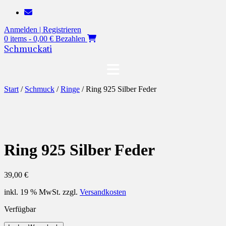
Zum
Inhalt
Anmelden | Registrieren
springen
0 items - 0,00 €
Bezahlen
Schmuckati
Start
/
Schmuck
/
Ringe
/ Ring 925 Silber Feder
Ring 925 Silber Feder
39,00
€
inkl. 19 % MwSt.
zzgl.
Versandkosten
Verfügbar
Ring