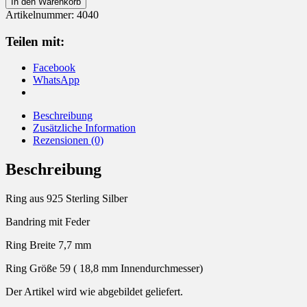
In den Warenkorb
925
Artikelnummer:
4040
Silber
Feder
Teilen mit:
Menge
Facebook
WhatsApp
Beschreibung
Zusätzliche Information
Rezensionen (0)
Beschreibung
Ring aus 925 Sterling Silber
Bandring mit Feder
Ring Breite 7,7 mm
Ring Größe 59 ( 18,8 mm Innendurchmesser)
Der Artikel wird wie abgebildet geliefert.