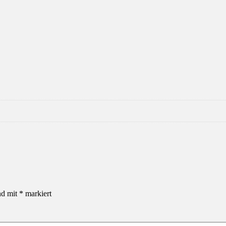
nd mit
*
markiert