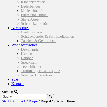
Kinderschmuck
Lederbänder
Modeschmuck
Plugs und Tunnel
Shiva Auge
Schmuckzubehör
Accessoires
Gürteltaschen
Schlüselbänder & Schlüsseltaschen
Taschen & Geldbörsen
Wohnaccessoires
Dekohänger
Kerzen
Lampen
Speckstein
Teelichthalter
Traumfänger / Windspiele
Sonstige Dekoration
Sale
Kontakt
Suchen
Start
/
Schmuck
/
Ringe
/ Ring 925 Silber Blumen