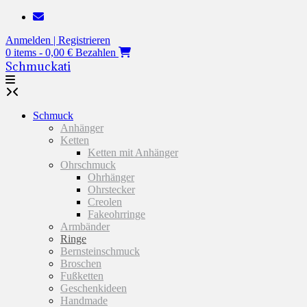
Zum
Inhalt
Anmelden | Registrieren
springen
0 items - 0,00 €
Bezahlen
Schmuckati
Schmuck
Anhänger
Ketten
Ketten mit Anhänger
Ohrschmuck
Ohrhänger
Ohrstecker
Creolen
Fakeohrringe
Armbänder
Ringe
Bernsteinschmuck
Broschen
Fußketten
Geschenkideen
Handmade