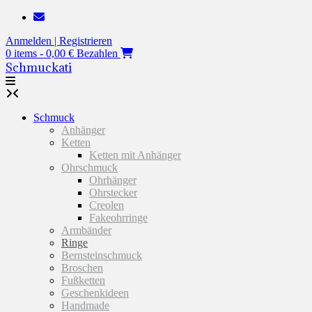
Zum
Inhalt
Anmelden | Registrieren
springen
0 items - 0,00 €
Bezahlen
Schmuckati
Schmuck
Anhänger
Ketten
Ketten mit Anhänger
Ohrschmuck
Ohrhänger
Ohrstecker
Creolen
Fakeohrringe
Armbänder
Ringe
Bernsteinschmuck
Broschen
Fußketten
Geschenkideen
Handmade