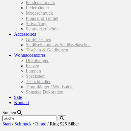
Kinderschmuck
Lederbänder
Modeschmuck
Plugs und Tunnel
Shiva Auge
Schmuckzubehör
Accessoires
Gürteltaschen
Schlüselbänder & Schlüsseltaschen
Taschen & Geldbörsen
Wohnaccessoires
Dekohänger
Kerzen
Lampen
Speckstein
Teelichthalter
Traumfänger / Windspiele
Sonstige Dekoration
Sale
Kontakt
Suchen
Start
/
Schmuck
/
Ringe
/ Ring 925 Silber