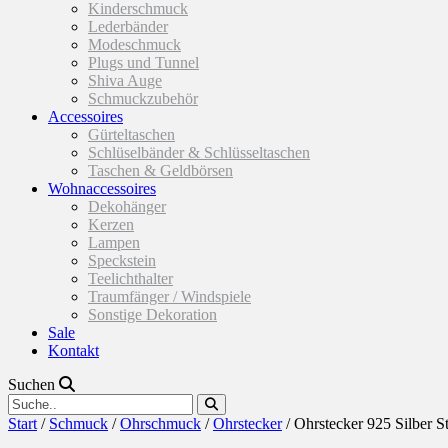
Kinderschmuck
Lederbänder
Modeschmuck
Plugs und Tunnel
Shiva Auge
Schmuckzubehör
Accessoires
Gürteltaschen
Schlüselbänder & Schlüsseltaschen
Taschen & Geldbörsen
Wohnaccessoires
Dekohänger
Kerzen
Lampen
Speckstein
Teelichthalter
Traumfänger / Windspiele
Sonstige Dekoration
Sale
Kontakt
Suchen
Start
/
Schmuck
/
Ohrschmuck
/
Ohrstecker
/ Ohrstecker 925 Silber S