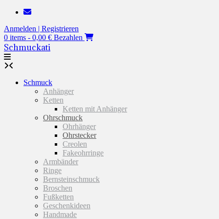
Zum
Inhalt
Anmelden | Registrieren
springen
0 items - 0,00 €
Bezahlen
Schmuckati
Schmuck
Anhänger
Ketten
Ketten mit Anhänger
Ohrschmuck
Ohrhänger
Ohrstecker
Creolen
Fakeohrringe
Armbänder
Ringe
Bernsteinschmuck
Broschen
Fußketten
Geschenkideen
Handmade