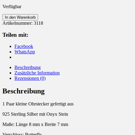
Verfügbar
Ohrstecker
In den Warenkorb
925
Artikelnummer:
3118
Silber
Schildkröte
Teilen mit:
mit
Onyx
Facebook
Menge
WhatsApp
Beschreibung
Zusätzliche Information
Rezensionen (0)
Beschreibung
1 Paar kleine Ohrstecker gefertigt aus
925 Sterling Silber mit Onyx Stein
Maße: Länge 8 mm x Breite 7 mm
Verschluss: Butterfly