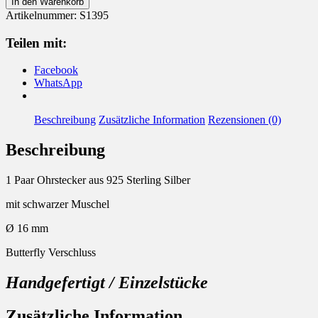
In den Warenkorb
925
Artikelnummer:
S1395
Silber
Muschel
Teilen mit:
Menge
Facebook
WhatsApp
Beschreibung
Zusätzliche Information
Rezensionen (0)
Beschreibung
1 Paar Ohrstecker aus 925 Sterling Silber
mit schwarzer Muschel
Ø 16 mm
Butterfly Verschluss
Handgefertigt / Einzelstücke
Zusätzliche Information