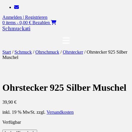
Zum
Inhalt
Anmelden | Registrieren
springen
0 items - 0,00 €
Bezahlen
Schmuckati
Start
/
Schmuck
/
Ohrschmuck
/
Ohrstecker
/ Ohrstecker 925 Silber
Muschel
Ohrstecker 925 Silber Muschel
39,90
€
inkl. 19 % MwSt.
zzgl.
Versandkosten
Verfügbar
Ohrstecker