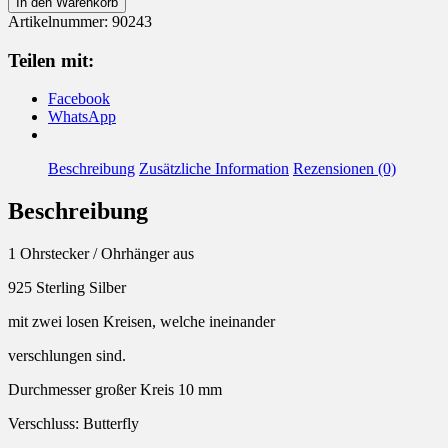
In den Warenkorb
925
Artikelnummer:
90243
Silber
Kreise
Teilen mit:
Menge
Facebook
WhatsApp
Beschreibung
Zusätzliche Information
Rezensionen (0)
Beschreibung
1 Ohrstecker / Ohrhänger aus
925 Sterling Silber
mit zwei losen Kreisen, welche ineinander
verschlungen sind.
Durchmesser großer Kreis 10 mm
Verschluss: Butterfly