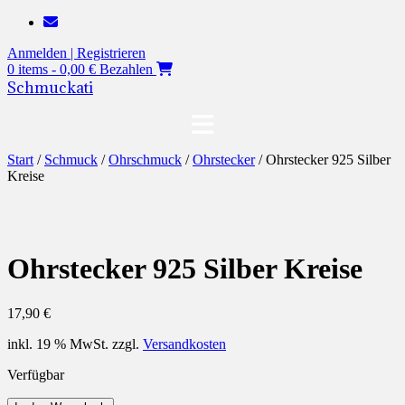
Zum
Inhalt
Anmelden | Registrieren
springen
0 items - 0,00 €
Bezahlen
Schmuckati
Start
/
Schmuck
/
Ohrschmuck
/
Ohrstecker
/ Ohrstecker 925 Silber
Kreise
Ohrstecker 925 Silber Kreise
17,90
€
inkl. 19 % MwSt.
zzgl.
Versandkosten
Verfügbar
Ohrstecker