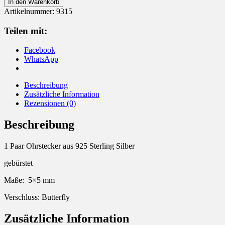
Ohrstecker
In den Warenkorb
925
Artikelnummer:
9315
Silber
eckig
Teilen mit:
gebürstet
5
Facebook
mm
WhatsApp
Menge
Beschreibung
Zusätzliche Information
Rezensionen (0)
Beschreibung
1 Paar Ohrstecker aus 925 Sterling Silber
gebürstet
Maße: 5×5 mm
Verschluss: Butterfly
Zusätzliche Information