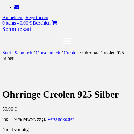
Zum
Inhalt
Anmelden | Registrieren
springen
0 items - 0,00 €
Bezahlen
Schmuckati
Start
/
Schmuck
/
Ohrschmuck
/
Creolen
/ Ohrringe Creolen 925
Silber
Ohrringe Creolen 925 Silber
59,90
€
inkl. 19 % MwSt.
zzgl.
Versandkosten
Nicht vorrätig