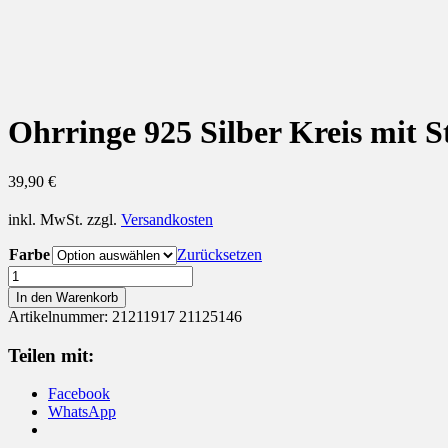
Ohrringe 925 Silber Kreis mit 
39,90
€
inkl. MwSt.
zzgl.
Versandkosten
Farbe
Zurücksetzen
Ohrringe
925
In den Warenkorb
Silber
Artikelnummer:
21211917 21125146
Kreis
mit
Teilen mit:
Stab
und
Facebook
Zirkonia
WhatsApp
Menge