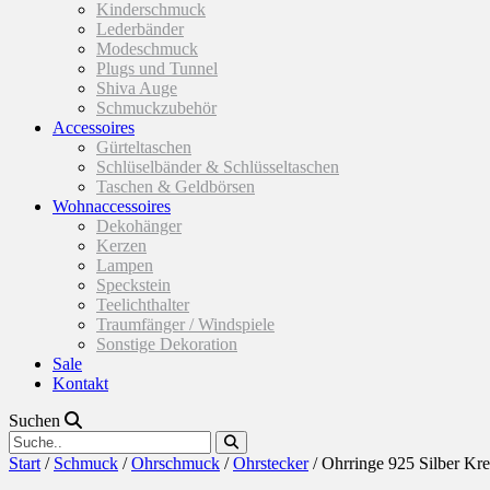
Kinderschmuck
Lederbänder
Modeschmuck
Plugs und Tunnel
Shiva Auge
Schmuckzubehör
Accessoires
Gürteltaschen
Schlüselbänder & Schlüsseltaschen
Taschen & Geldbörsen
Wohnaccessoires
Dekohänger
Kerzen
Lampen
Speckstein
Teelichthalter
Traumfänger / Windspiele
Sonstige Dekoration
Sale
Kontakt
Suchen
Start
/
Schmuck
/
Ohrschmuck
/
Ohrstecker
/ Ohrringe 925 Silber Kre