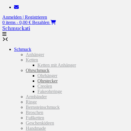
Zum
Inhalt
Anmelden | Registrieren
springen
0 items - 0,00 €
Bezahlen
Schmuckati
Schmuck
Anhänger
Ketten
Ketten mit Anhänger
Ohrschmuck
Ohrhänger
Ohrstecker
Creolen
Fakeohrringe
Armbänder
Ringe
Bernsteinschmuck
Broschen
Fußketten
Geschenkideen
Handmade