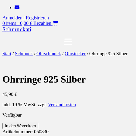
Zum
Inhalt
Anmelden | Registrieren
springen
0 items - 0,00 €
Bezahlen
Schmuckati
Start
/
Schmuck
/
Ohrschmuck
/
Ohrstecker
/ Ohrringe 925 Silber
Ohrringe 925 Silber
45,90
€
inkl. 19 % MwSt.
zzgl.
Versandkosten
Verfügbar
Ohrringe
In den Warenkorb
925
Artikelnummer:
050830
Silber