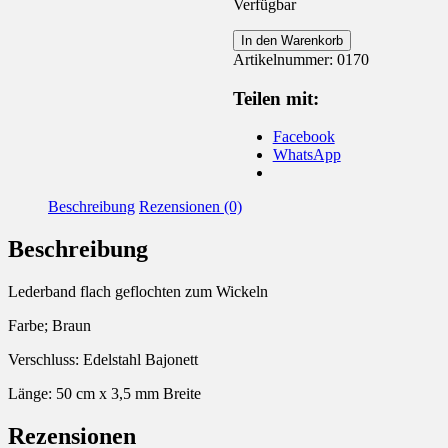
Verfügbar
Lederband
In den Warenkorb
geflochten
Artikelnummer:
0170
mit
Bajonettverschluss
Teilen mit:
Menge
Facebook
WhatsApp
Beschreibung
Rezensionen (0)
Beschreibung
Lederband flach geflochten zum Wickeln
Farbe; Braun
Verschluss: Edelstahl Bajonett
Länge: 50 cm x 3,5 mm Breite
Rezensionen