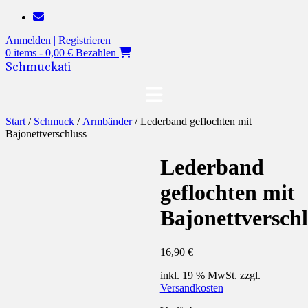
Zum
Inhalt
Anmelden | Registrieren
springen
0 items - 0,00 €
Bezahlen
Schmuckati
Start
/
Schmuck
/
Armbänder
/ Lederband geflochten mit
Bajonettverschluss
Lederband
geflochten mit
Bajonettverschl
16,90
€
inkl. 19 % MwSt.
zzgl.
Versandkosten