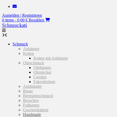
Zum
Inhalt
Anmelden | Registrieren
springen
0 items - 0,00 €
Bezahlen
Schmuckati
Schmuck
Anhänger
Ketten
Ketten mit Anhänger
Ohrschmuck
Ohrhänger
Ohrstecker
Creolen
Fakeohrringe
Armbänder
Ringe
Bernsteinschmuck
Broschen
Fußketten
Geschenkideen
Handmade