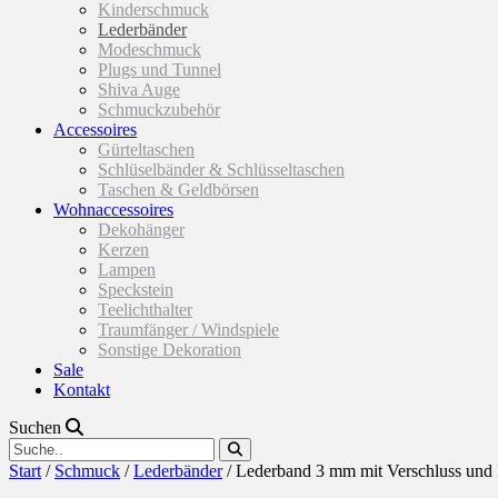
Kinderschmuck
Lederbänder
Modeschmuck
Plugs und Tunnel
Shiva Auge
Schmuckzubehör
Accessoires
Gürteltaschen
Schlüselbänder & Schlüsseltaschen
Taschen & Geldbörsen
Wohnaccessoires
Dekohänger
Kerzen
Lampen
Speckstein
Teelichthalter
Traumfänger / Windspiele
Sonstige Dekoration
Sale
Kontakt
Suchen
Start
/
Schmuck
/
Lederbänder
/ Lederband 3 mm mit Verschluss und 