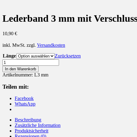
Lederband 3 mm mit Verschluss
10,90
€
inkl. MwSt.
zzgl.
Versandkosten
Länge
Zurücksetzen
Lederband
3
In den Warenkorb
mm
Artikelnummer:
L3 mm
mit
Verschluss
Teilen mit:
und
Karabiner
Facebook
925
WhatsApp
Silber
Menge
Beschreibung
Zusätzliche Information
Produktsicherheit
Rezensionen (0)