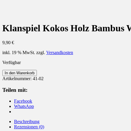
Klanspiel Kokos Holz Bambus W
9,90
€
inkl. 19 % MwSt.
zzgl.
Versandkosten
Verfügbar
Klanspiel
In den Warenkorb
Kokos
Artikelnummer:
41-02
Holz
Bambus
Teilen mit:
Windspiel
35
Facebook
cm
WhatsApp
Menge
Beschreibung
Rezensionen (0)