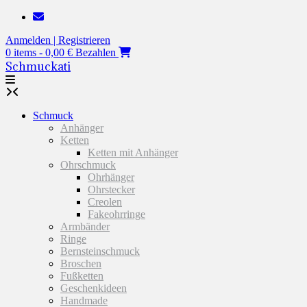
Zum
Inhalt
Anmelden | Registrieren
springen
0 items - 0,00 €
Bezahlen
Schmuckati
Schmuck
Anhänger
Ketten
Ketten mit Anhänger
Ohrschmuck
Ohrhänger
Ohrstecker
Creolen
Fakeohrringe
Armbänder
Ringe
Bernsteinschmuck
Broschen
Fußketten
Geschenkideen
Handmade