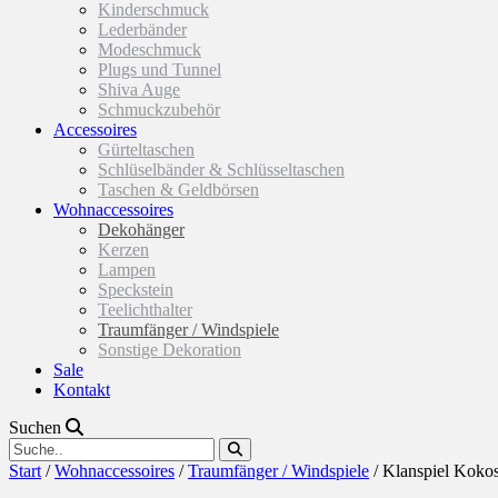
Kinderschmuck
Lederbänder
Modeschmuck
Plugs und Tunnel
Shiva Auge
Schmuckzubehör
Accessoires
Gürteltaschen
Schlüselbänder & Schlüsseltaschen
Taschen & Geldbörsen
Wohnaccessoires
Dekohänger
Kerzen
Lampen
Speckstein
Teelichthalter
Traumfänger / Windspiele
Sonstige Dekoration
Sale
Kontakt
Suchen
Start
/
Wohnaccessoires
/
Traumfänger / Windspiele
/ Klanspiel Koko