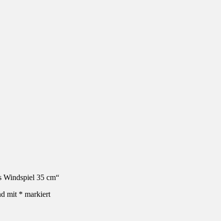
s Windspiel 35 cm“
nd mit
*
markiert