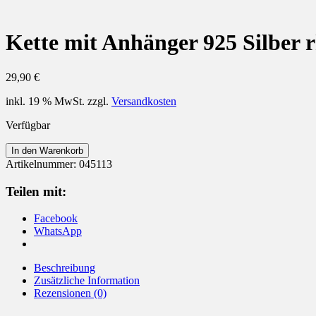
Kette mit Anhänger 925 Silber 
29,90
€
inkl. 19 % MwSt.
zzgl.
Versandkosten
Verfügbar
Kette
In den Warenkorb
mit
Artikelnummer:
045113
Anhänger
925
Teilen mit:
Silber
rhodiniert
Facebook
Roségold
WhatsApp
Menge
Beschreibung
Zusätzliche Information
Rezensionen (0)