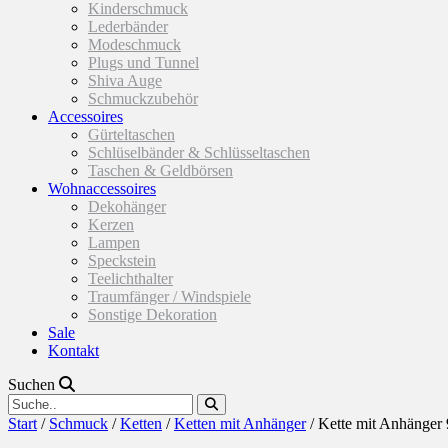
Kinderschmuck
Lederbänder
Modeschmuck
Plugs und Tunnel
Shiva Auge
Schmuckzubehör
Accessoires
Gürteltaschen
Schlüselbänder & Schlüsseltaschen
Taschen & Geldbörsen
Wohnaccessoires
Dekohänger
Kerzen
Lampen
Speckstein
Teelichthalter
Traumfänger / Windspiele
Sonstige Dekoration
Sale
Kontakt
Suchen
Start
/
Schmuck
/
Ketten
/
Ketten mit Anhänger
/ Kette mit Anhänger 