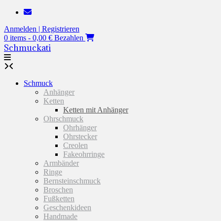
Zum
Inhalt
Anmelden | Registrieren
springen
0 items - 0,00 €
Bezahlen
Schmuckati
Schmuck
Anhänger
Ketten
Ketten mit Anhänger
Ohrschmuck
Ohrhänger
Ohrstecker
Creolen
Fakeohrringe
Armbänder
Ringe
Bernsteinschmuck
Broschen
Fußketten
Geschenkideen
Handmade