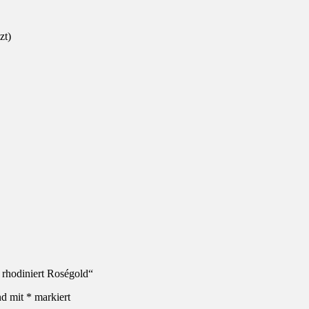
zt)
 rhodiniert Roségold“
nd mit
*
markiert