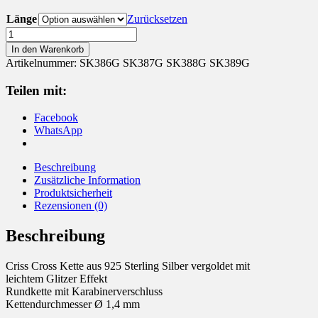
Länge
Zurücksetzen
Kette
925
In den Warenkorb
Sterling
Artikelnummer:
SK386G SK387G SK388G SK389G
Silber
vergoldet
Teilen mit:
Criss
Cross
Facebook
Menge
WhatsApp
Beschreibung
Zusätzliche Information
Produktsicherheit
Rezensionen (0)
Beschreibung
Criss Cross Kette aus 925 Sterling Silber vergoldet mit
leichtem Glitzer Effekt
Rundkette mit Karabinerverschluss
Kettendurchmesser Ø 1,4 mm