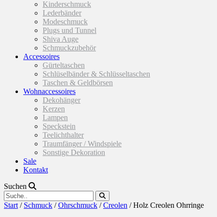
Kinderschmuck
Lederbänder
Modeschmuck
Plugs und Tunnel
Shiva Auge
Schmuckzubehör
Accessoires
Gürteltaschen
Schlüselbänder & Schlüsseltaschen
Taschen & Geldbörsen
Wohnaccessoires
Dekohänger
Kerzen
Lampen
Speckstein
Teelichthalter
Traumfänger / Windspiele
Sonstige Dekoration
Sale
Kontakt
Suchen
Start
/
Schmuck
/
Ohrschmuck
/
Creolen
/ Holz Creolen Ohrringe