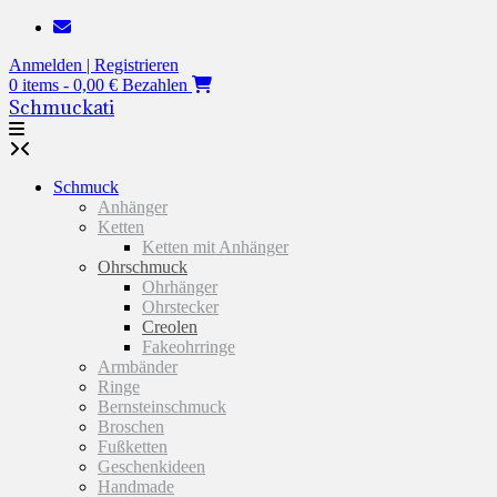
Zum
Inhalt
Anmelden | Registrieren
springen
0 items - 0,00 €
Bezahlen
Schmuckati
Schmuck
Anhänger
Ketten
Ketten mit Anhänger
Ohrschmuck
Ohrhänger
Ohrstecker
Creolen
Fakeohrringe
Armbänder
Ringe
Bernsteinschmuck
Broschen
Fußketten
Geschenkideen
Handmade