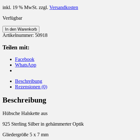
inkl. 19 % MwSt.
zzgl.
Versandkosten
Verfügbar
Halskette
In den Warenkorb
aus
Artikelnummer:
50918
925
Sterling
Teilen mit:
Silber
gehämmert
Facebook
Gliederkette
WhatsApp
Menge
Beschreibung
Rezensionen (0)
Beschreibung
Hübsche Halskette aus
925 Sterling Silber in gehämmerter Optik
Gliedergröße 5 x 7 mm