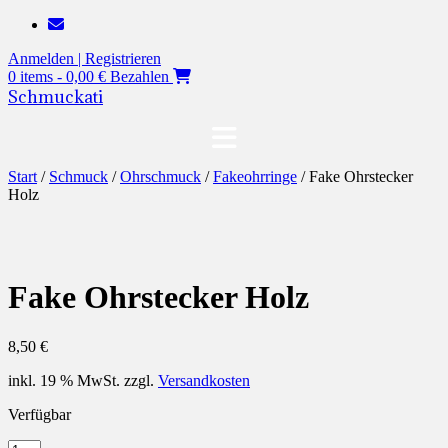
Zum
Inhalt
Anmelden | Registrieren
springen
0 items - 0,00 €
Bezahlen
Schmuckati
Start
/
Schmuck
/
Ohrschmuck
/
Fakeohrringe
/ Fake Ohrstecker
Holz
Fake Ohrstecker Holz
8,50
€
inkl. 19 % MwSt.
zzgl.
Versandkosten
Verfügbar
Fake