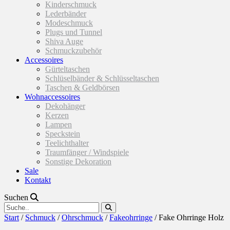
Kinderschmuck
Lederbänder
Modeschmuck
Plugs und Tunnel
Shiva Auge
Schmuckzubehör
Accessoires
Gürteltaschen
Schlüselbänder & Schlüsseltaschen
Taschen & Geldbörsen
Wohnaccessoires
Dekohänger
Kerzen
Lampen
Speckstein
Teelichthalter
Traumfänger / Windspiele
Sonstige Dekoration
Sale
Kontakt
Suchen
Start
/
Schmuck
/
Ohrschmuck
/
Fakeohrringe
/ Fake Ohrringe Holz