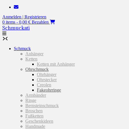
Zum
Inhalt
Anmelden | Registrieren
springen
0 items - 0,00 €
Bezahlen
Schmuckati
Schmuck
Anhänger
Ketten
Ketten mit Anhänger
Ohrschmuck
Ohrhänger
Ohrstecker
Creolen
Fakeohrringe
Armbänder
Ringe
Bernsteinschmuck
Broschen
Fußketten
Geschenkideen
Handmade