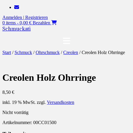
Zum
Inhalt
Anmelden | Registrieren
springen
0 items - 0,00 €
Bezahlen
Schmuckati
Start
/
Schmuck
/
Ohrschmuck
/
Creolen
/ Creolen Holz Ohrringe
Creolen Holz Ohrringe
8,50
€
inkl. 19 % MwSt.
zzgl.
Versandkosten
Nicht vorrätig
Artikelnummer:
00CC01500